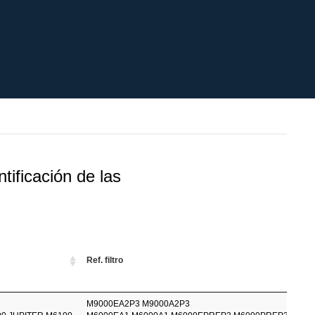
tificación de las
v
limi
Ref. filtro
exp
(V
M9000EA2P3
M9000A2P3
5