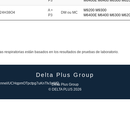
P3
M6400E
M6400
M6300
M620
A +
M9200
M9300
24H38O4
DM ou MC
P3
M6400E
M6400
M6300
M620
 respiratorias están basados en los resultados de pruebas de laboratorio.
Delta Plus Group
Delta Plus Group
© DELTA PLUS 2026