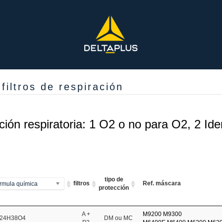
iltros de respiración
ión respiratoria: 1 O2 o no para O2, 2 Iden
tipo de
filtros
Ref. máscara
órmula química
protección
A +
M9200
M9300
24H38O4
DM ou MC