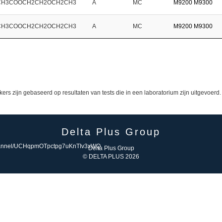
CH3COOCH2CH2OCH2CH3
A
MC
M9200
M9300
CH3COOCH2CH2OCH2CH3
A
MC
M9200
M9300
zijn gebaseerd op resultaten van tests die in een laboratorium zijn uitgevoerd.
Delta Plus Group
Delta Plus Group
© DELTA PLUS 2026