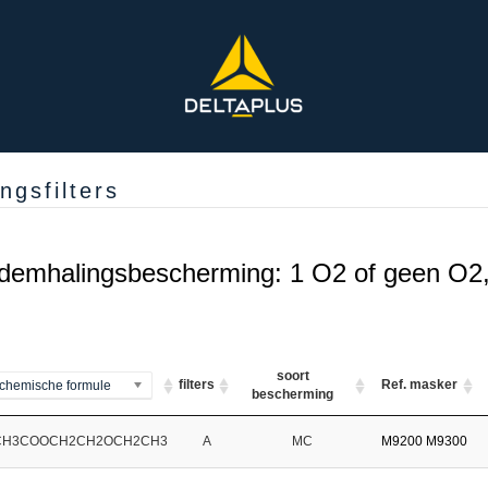
gsfilters
demhalingsbescherming: 1 O2 of geen O2, 2
soort
filters
Ref. masker
chemische formule
bescherming
CH3COOCH2CH2OCH2CH3
A
MC
M9200
M9300