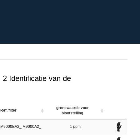
 Identificatie van de
grenswaarde voor
Ref. filter
blootstelling
M9000EA2_
M9000A2_
1 ppm