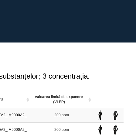
 substanțelor; 3 concentrația.
valoarea limită de expunere
tru
(VLEP)
EA2_
M9000A2_
200 ppm
EA2_
M9000A2_
200 ppm