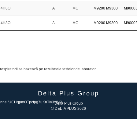
C4H8O
A
MC
M9200
M9300
M9000
C4H8O
A
MC
M9200
M9300
M9000
espiratorii se bazează pe rezultatele testelor de laborator.
Delta Plus Group
Delta Plus Group
© DELTA PLUS 2026