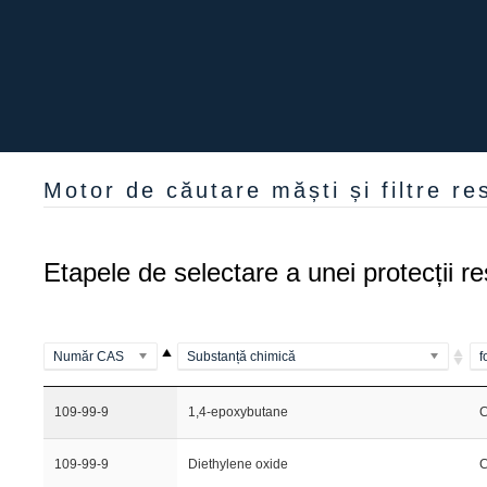
Motor de căutare măști și filtre res
Etapele de selectare a unei protecții re
Număr CAS
Substanță chimică
f
109-99-9
1,4-epoxybutane
109-99-9
Diethylene oxide