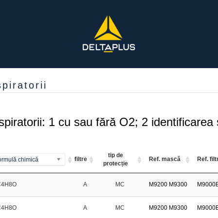
piratorii
spiratorii: 1 cu sau fără O2; 2 identificarea
tip de
filtre
Ref. mască
Ref. fil
ormulă chimică
protecție
C4H8O
A
MC
M9200
M9300
M9000
C4H8O
A
MC
M9200
M9300
M9000